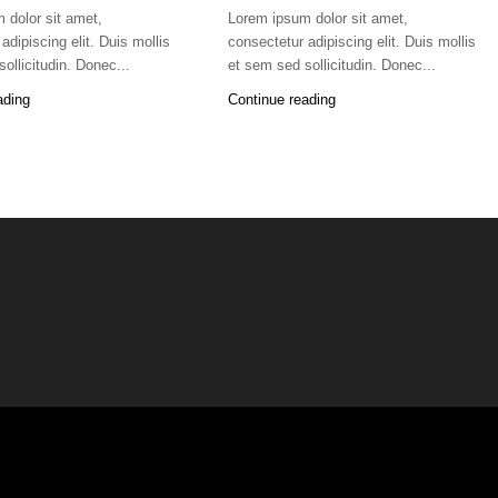
 dolor sit amet,
Lorem ipsum dolor sit amet,
adipiscing elit. Duis mollis
consectetur adipiscing elit. Duis mollis
ollicitudin. Donec...
et sem sed sollicitudin. Donec...
ading
Continue reading