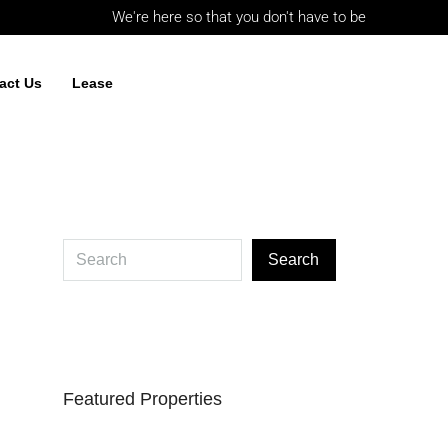
We're here so that you don't have to be
act Us
Lease
Search
Featured Properties