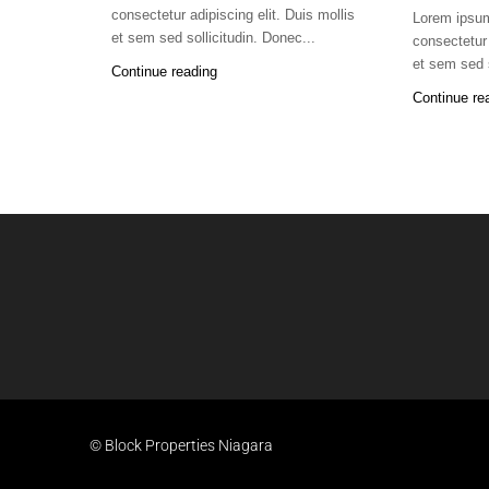
consectetur adipiscing elit. Duis mollis
Lorem ipsum
et sem sed sollicitudin. Donec...
consectetur 
et sem sed s
Continue reading
Continue re
© Block Properties Niagara