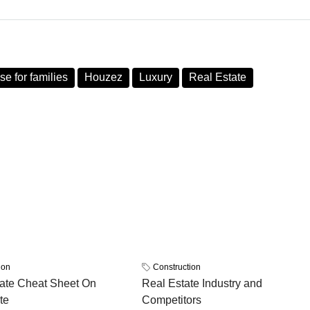
e for families
Houzez
Luxury
Real Estate
ion
Construction
ate Cheat Sheet On
Real Estate Industry and
te
Competitors