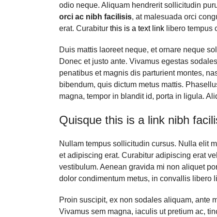
odio neque. Aliquam hendrerit sollicitudin pu
orci ac nibh facilisis
, at malesuada orci congu
erat. Curabitur
this is a text link
libero tempus 
Duis mattis laoreet neque, et ornare neque soll
Donec et justo ante. Vivamus egestas sodales
penatibus et magnis dis parturient montes, nasce
bibendum, quis dictum metus mattis. Phasellus 
magna, tempor in blandit id, porta in ligula. Al
Quisque this is a link nibh faci
Nullam tempus sollicitudin cursus. Nulla elit m
et adipiscing erat. Curabitur adipiscing erat 
vestibulum. Aenean gravida mi non aliquet port
dolor condimentum metus, in convallis libero li
Proin suscipit, ex non sodales aliquam, ante ma
Vivamus sem magna, iaculis ut pretium ac, ti