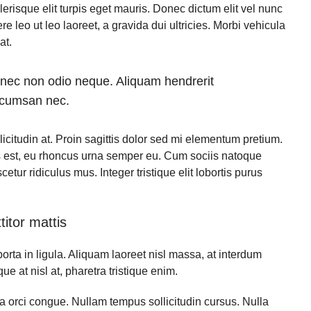
risque elit turpis eget mauris. Donec dictum elit vel nunc
re leo ut leo laoreet, a gravida dui ultricies. Morbi vehicula
at.
Donec non odio neque. Aliquam hendrerit
accumsan nec.
icitudin at. Proin sagittis dolor sed mi elementum pretium.
 est, eu rhoncus urna semper eu. Cum sociis natoque
tur ridiculus mus. Integer tristique elit lobortis purus
titor mattis
orta in ligula. Aliquam laoreet nisl massa, at interdum
ique at nisl at, pharetra tristique enim.
ada orci congue. Nullam tempus sollicitudin cursus. Nulla