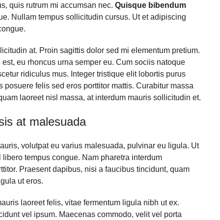
rus, quis rutrum mi accumsan nec.
Quisque bibendum
e. Nullam tempus sollicitudin cursus. Ut et adipiscing
congue.
icitudin at. Proin sagittis dolor sed mi elementum pretium.
 est, eu rhoncus urna semper eu. Cum sociis natoque
tur ridiculus mus. Integer tristique elit lobortis purus
posuere felis sed eros porttitor mattis. Curabitur massa
iquam laoreet nisl massa, at interdum mauris sollicitudin et.
lisis at malesuada
auris, volutpat eu varius malesuada, pulvinar eu ligula. Ut
vel libero tempus congue. Nam pharetra interdum
titor. Praesent dapibus, nisi a faucibus tincidunt, quam
gula ut eros.
uris laoreet felis, vitae fermentum ligula nibh ut ex.
ncidunt vel ipsum. Maecenas commodo, velit vel porta