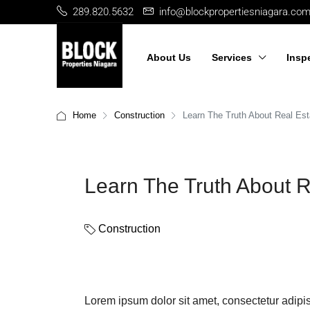
289.820.5632
info@blockpropertiesniagara.co
About Us
Services
Insp
Home
Construction
Learn The Truth About Real Est
Learn The Truth About R
Construction
Lorem ipsum dolor sit amet, consectetur adipis